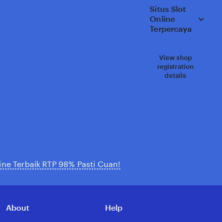
Selamat datang di
Situs Slot
LAGA88 , Situs slot
Online
online resmi
Terpercaya
pertama tawarkan
Tentang
presentase RTP slot
LAGA88
gampang menang
View shop
dengan tingkat
registration
97,8% pasti kasih
details
Listed on Jan 15, 2026
118K favorites
cuan dan profit
dengan mudah
LAGA88
Situs Slot Online Resmi Link
tanpa perlu modal
Official Pola Gampang Maxwin Terbaik
besar, paling cocok
RTP Spektakuler 98% Auto Cua!
untuk pemburu
jackpot slot maxwin
dengan bet kecil di
nominal 100, 200,
300, 400, hingga
ine Terbaik RTP 98% Pasti Cuan!
500 perak. Daftar
sekarang untuk bisa
share pengalaman
terbaikmu bermain
slot online super
About
Help
gacor dan juga