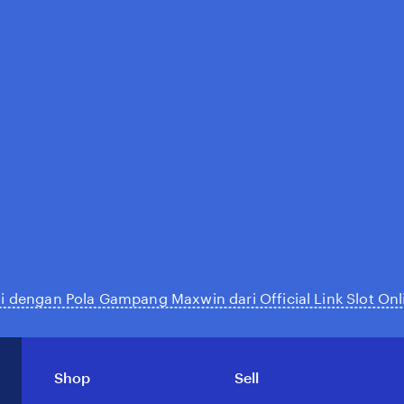
i dengan Pola Gampang Maxwin dari Official Link Slot Onl
Shop
Sell