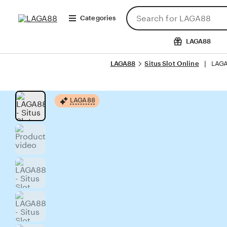
Skip
Search
to
LAGA88
Categories
for
Content
items
or
LAGA88
shops
LAGA88
Situs Slot Online
LAGA
 | 
LAGA88