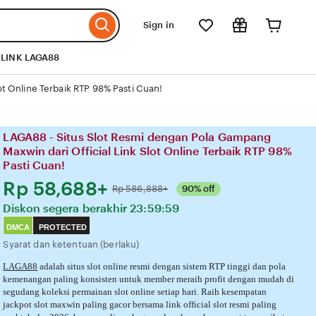
Sign in
LINK LAGA88
ot Online Terbaik RTP 98% Pasti Cuan!
LAGA88 - Situs Slot Resmi dengan Pola Gampang
Maxwin dari Official Link Slot Online Terbaik RTP 98%
Pasti Cuan!
Harga:
Rp 58,688+
Normal:
Rp 586,888+
90% off
Diskon segera berakhir
23:59:59
DMCA
PROTECTED
Syarat dan ketentuan (berlaku)
LAGA88
adalah situs slot online resmi dengan sistem RTP tinggi dan pola
kemenangan paling konsisten untuk member meraih profit dengan mudah di
segudang koleksi permainan slot online setiap hari. Raih kesempatan
jackpot slot maxwin paling gacor bersama link official slot resmi paling