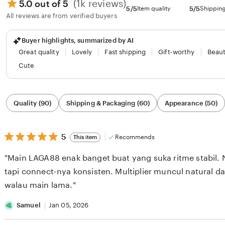
(1k reviews)
5.0 out of 5
5/5
5/5
Item quality
Shippin
All reviews are from verified buyers
Buyer highlights, summarized by AI
Great quality
Lovely
Fast shipping
Gift-worthy
Beaut
Cute
Filter
Quality (90)
Shipping & Packaging (60)
Appearance (50)
by
category
5
5
Recommends
This item
out
of
"Main LAGA88 enak banget buat yang suka ritme stabil. N
5
stars
tapi connect-nya konsisten. Multiplier muncul natural da
walau main lama."
Samuel
Jan 05, 2026