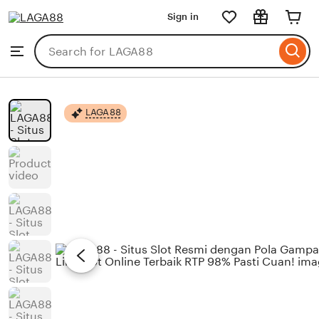
LAGA88
Sign in
Skip
to
Search
Browse
ontent
for
items
or
shops
LAGA88