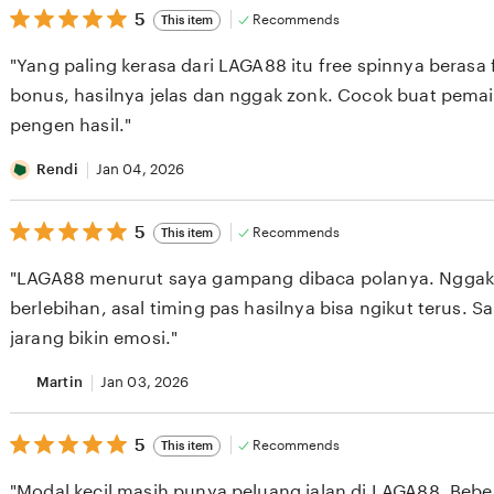
5
5
Recommends
This item
out
of
"Yang paling kerasa dari LAGA88 itu free spinnya berasa f
5
stars
bonus, hasilnya jelas dan nggak zonk. Cocok buat pemai
pengen hasil."
Rendi
Jan 04, 2026
5
5
Recommends
This item
out
of
"LAGA88 menurut saya gampang dibaca polanya. Nggak
5
stars
berlebihan, asal timing pas hasilnya bisa ngikut terus. 
jarang bikin emosi."
Martin
Jan 03, 2026
5
5
Recommends
This item
out
of
"Modal kecil masih punya peluang jalan di LAGA88. Bebe