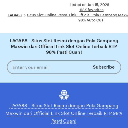
bersama Kami.
Listed on Jan 15, 2026
118K favorites
LAGA88
Situs Slot Online Resmi Link Official Pola Gampang Maxw
98% Auto Cua!
LAGA88 - Situs Slot Resmi dengan Pola Gampang
Maxwin dari Official Link Slot Online Terbaik RTP
98% Pasti Cuan!
Subscribe
Enter
your
email
LAGA88 - Situs Slot Resmi dengan Pola Gampang
Maxwin dari Official Link Slot Online Terbaik RTP 98%
Pasti Cuan!